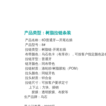
产品类型：树脂拉链条装
产品名称：8D普通牙—开尾右插
产品型号：8#
拉链类型：树脂链-开尾右插
布带颜色：乌石色卡（有库存），可按客户指定颜色染
拉链牙型：普通牙
链牙颜色：同布带色
拉链材质：涤纶纱/树脂胶粒（POM）
拉头颜色：同链牙色
拉头材质：锌合金
拉链尺寸：可按客户要求定寸
上下止：方块、插销
胶膜：透明胶膜、布胶等
生产品牌：乌石
最小订单量：2000码