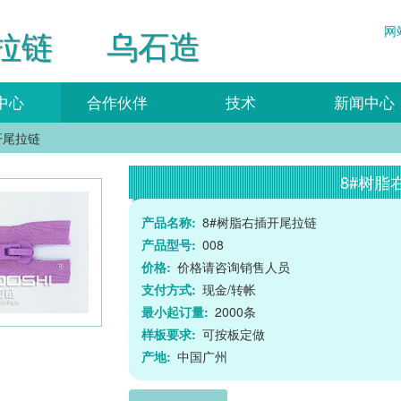
网
拉链 乌石造
中心
合作伙伴
技术
新闻中心
开尾拉链
8#树脂
产品名称:
8#树脂右插开尾拉链
产品型号:
008
价格:
价格请咨询销售人员
支付方式:
现金/转帐
最小起订量:
2000条
样板要求:
可按板定做
产地:
中国广州