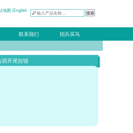
站地图 |
English
搜索
联系我们
招兵买马
右插开尾拉链