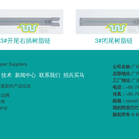
3#开尾右插树脂链
3#闭尾树脂链
公司名称:
广
总部地址:
广
技术
新闻中心
联系我们
招兵买马
工厂地址:
广
解最新的产品信息
电话：
+86-7
传真：
+86-7
邮箱：
xiaos
我的阿里巴巴
版权所有 © 