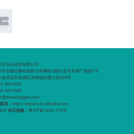
州市乌石拉链有限公司
州市花都区狮岭镇联合村狮岭(国际)皮革具城广场路1号
东省清远市清城区龙塘镇长隆大道225号
63-3607022
63-3607308
01@wooshizipper.com
首页：
https://wooshi.en.alibaba.com
2017 乌石拉链：
粤ICP备14041175号