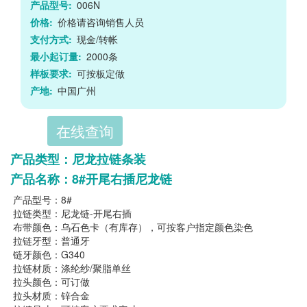
产品型号:
006N
价格:
价格请咨询销售人员
支付方式:
现金/转帐
最小起订量:
2000条
样板要求:
可按板定做
产地:
中国广州
在线查询
产品类型：尼龙拉链条装
产品名称：8#开尾右插尼龙链
产品型号：8#
拉链类型：尼龙链-开尾右插
布带颜色：乌石色卡（有库存），可按客户指定颜色染色
拉链牙型：普通牙
链牙颜色：G340
拉链材质：涤纶纱/聚脂单丝
拉头颜色：可订做
拉头材质：锌合金