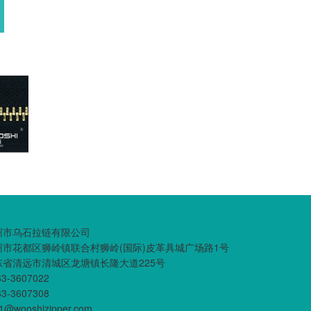
州市乌石拉链有限公司
州市花都区狮岭镇联合村狮岭(国际)皮革具城广场路1号
东省清远市清城区龙塘镇长隆大道225号
63-3607022
63-3607308
01@wooshizipper.com