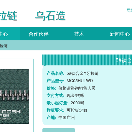
网
拉链 乌石造
中心
合作伙伴
技术
新闻中心
牙拉链
5#钛
产品名称:
5#钛合金Y牙拉链
产品型号:
MC05HU1WD
价格:
价格请咨询销售人员
支付方式:
现金/转帐
最小起订量:
2000码
样板要求:
可按板定做
产地:
中国广州