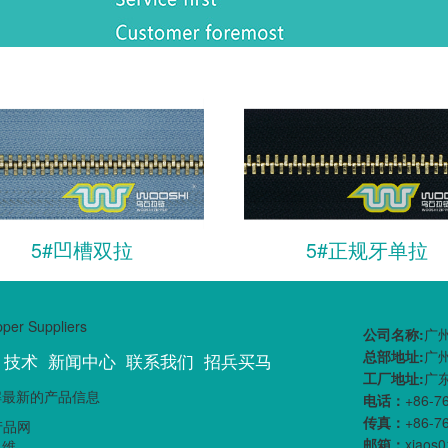
5#凹槽双拉
5#正规牙单拉
公司名称:
广
总部地址:
广
技术
新闻中心
联系我们
招兵买马
工厂地址:
广
解最新的产品信息
电话：
+86-7
传真：
+86-7
邮箱：
xiaos